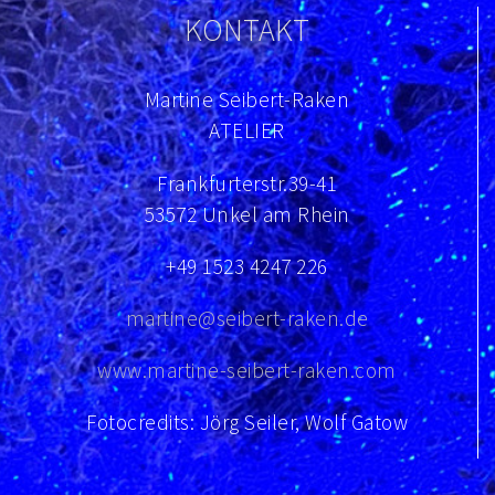
KONTAKT
Martine Seibert-Raken
ATELIER
Frankfurterstr.39-41
53572 Unkel am Rhein
+49 1523 4247 226
martine@seibert-raken.de
www.martine-seibert-raken.com
Fotocredits: Jörg Seiler, Wolf Gatow