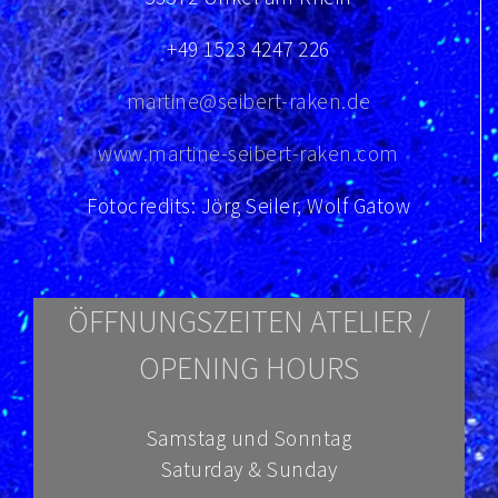
+49 1523 4247 226
martine@seibert-raken.de
www.martine-seibert-raken.com
Fotocredits: Jörg Seiler, Wolf Gatow
ÖFFNUNGSZEITEN ATELIER /
OPENING HOURS
Samstag und Sonntag
Saturday & Sunday