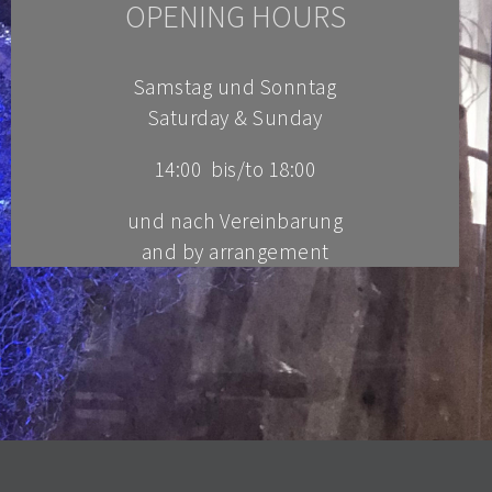
OPENING HOURS
Samstag und Sonntag
Saturday & Sunday
14:00 bis/to 18:00
und nach Vereinbarung
and
by arrangement