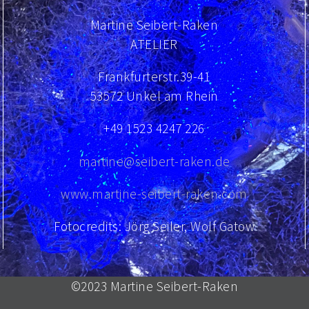
Martine Seibert-Raken
ATELIER
Frankfurterstr.39-41
53572 Unkel am Rhein
+49 1523 4247 226
martine@seibert-raken.de
www.martine-seibert-raken.com
Fotocredits: Jörg Seiler, Wolf Gatow
©2023 Martine Seibert-Raken