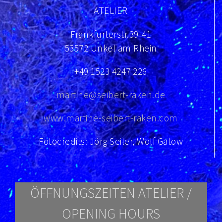
ATELIER
Frankfurterstr.39-41
53572 Unkel am Rhein
+49 1523 4247 226
martine@seibert-raken.de
www.martine-seibert-raken.com
Fotocredits: Jörg Seiler, Wolf Gatow
ÖFFNUNGSZEITEN ATELIER /
OPENING HOURS