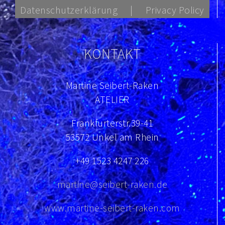
Datenschutzerklärung
Privacy Policy
KONTAKT
Martine Seibert-Raken
ATELIER
Frankfurterstr.39-41
53572 Unkel am Rhein
+49 1523 4247 226
martine@seibert-raken.de
www.martine-seibert-raken.com